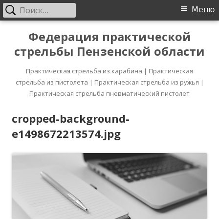
Найти:
Основное
Меню
меню
Перейти
Федерация практической
к
стрельбы Пензенской области
содержимому
Практическая стрельба из карабина | Практическая
стрельба из пистолета | Практическая стрельба из ружья |
Практическая стрельба пневматический пистолет
cropped-background-
e1498672213574.jpg