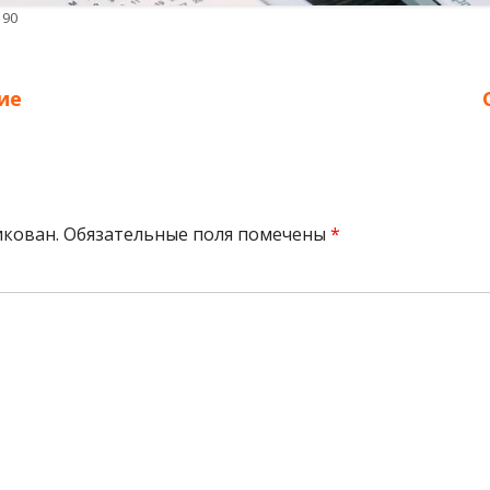
й
190
р
ие
икован.
Обязательные поля помечены
*