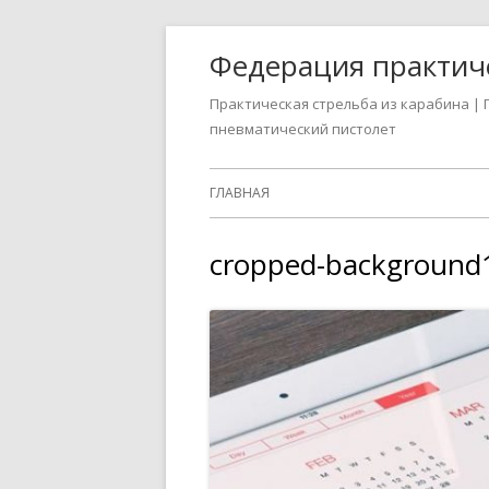
Перейти
Федерация практиче
к
содержимому
Практическая стрельба из карабина | 
пневматический пистолет
Основное
ГЛАВНАЯ
меню
cropped-background1