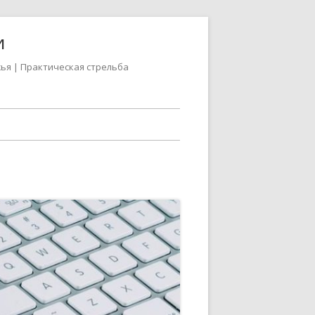
и
жья | Практическая стрельба