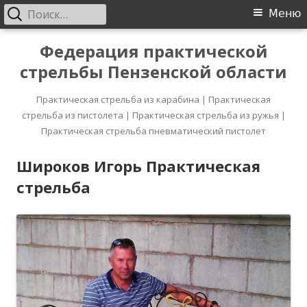
Найти:
Основное
Меню
меню
Перейти
Федерация практической
к
стрельбы Пензенской области
содержимому
Практическая стрельба из карабина | Практическая
стрельба из пистолета | Практическая стрельба из ружья |
Практическая стрельба пневматический пистолет
Широков Игорь Практическая
стрельба